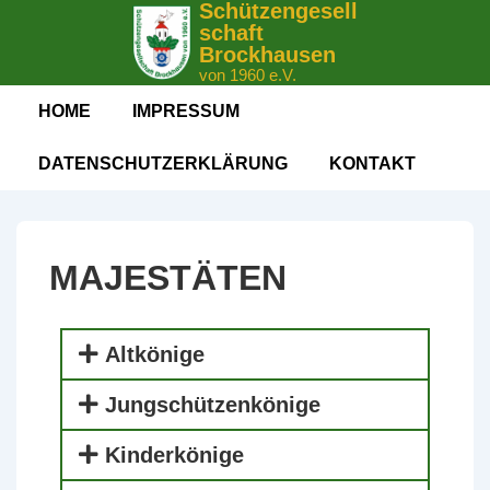
Schützengesell
schaft
Brockhausen
von 1960 e.V.
HOME
IMPRESSUM
DATENSCHUTZERKLÄRUNG
KONTAKT
MAJESTÄTEN
Altkönige
Jungschützenkönige
Kinderkönige